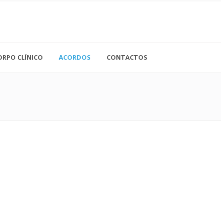
Acupuntura
Análises Clínicas
ORPO CLÍNICO
ACORDOS
CONTACTOS
Cardiologia
Cirurgia Geral
Gastroenterologia
Ne
Cirurgia Vascular
Ginecologia
Nu
Clínica Geral
Imagiologia
Of
Dermatologia
Medicina Dentária
Or
Endocrinologia
Medicina Interna
Os
Neurologia
Ot
Pe