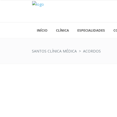
INÍCIO
CLÍNICA
ESPECIALIDADES
C
SANTOS CLÍNICA MÉDICA
>
ACORDOS
Acupuntura
Análises Clínicas
Cardiologia
Cirurgia Geral
Cirurgia Vascular
Clínica Geral
Dermatologia