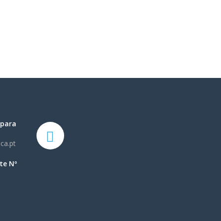
 para
ca.pt
te Nº