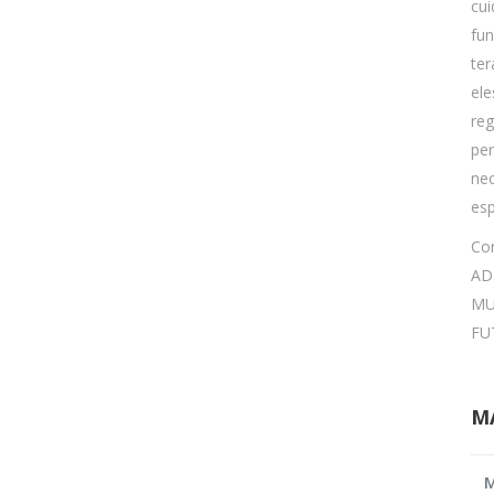
cui
fun
ter
el
reg
per
ne
esp
Co
AD
MU
FU
M
M