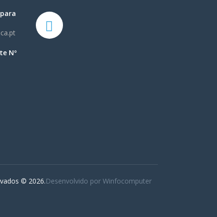
 para
ca.pt
te Nº
rvados © 2026.
Desenvolvido por Winfocomputer