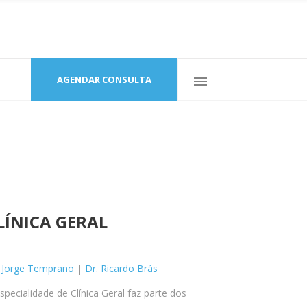
Gastroenterologia
Neuropsicolo
Ginecologia
Nutrição
AGENDAR CONSULTA
Imagiologia
Oftalmologia
Medicina Dentária
Ortopedia
uropsicologia
Pneumologia
Medicina Interna
Osteopatia
trição
Podologia
Neurologia
Otorrinolarin
talmologia
Psicologia
Pediatria
topedia
Psiquiatria
LÍNICA GERAL
teopatia
Reumatologia
. Jorge Temprano
orrinolaringologia
|
Dr. Ricardo Brás
Terapia da Fala
specialidade de Clínica Geral faz parte dos
diatria
Urologia