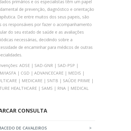
dados primários e os especialistas têm um papel
damental de prevenção, diagnóstico e orientação
apêutica. De entre muitos dos seus papeis, são
es os responsáveis por fazer o acompanhamento
ular do seu estado de saúde e as avaliações
iódicas necessárias, decidindo sobre a
cessidade de encaminhar para médicos de outras
ecialidades.
nvenções: ADSE | SAD-GNR | SAD-PSP |
M/IASFA | CGD | ADVANCECARE | MEDIS |
LTICARE | MEDICARE | SNTB | SAÚDE PRIME |
TURE HEALTHCARE | SAMS | RNA | MEDICAL
ARCAR CONSULTA
ACEDO DE CAVALEIROS
>