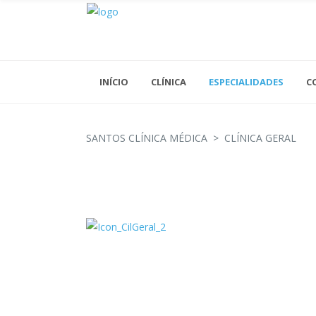
INÍCIO
CLÍNICA
ESPECIALIDADES
C
SANTOS CLÍNICA MÉDICA
>
CLÍNICA GERAL
Acupuntura
Análises Clínicas
Cardiologia
Cirurgia Geral
Cirurgia Vascular
Clínica Geral
Dermatologia