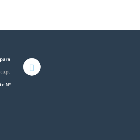
 para
ca.pt
te Nº