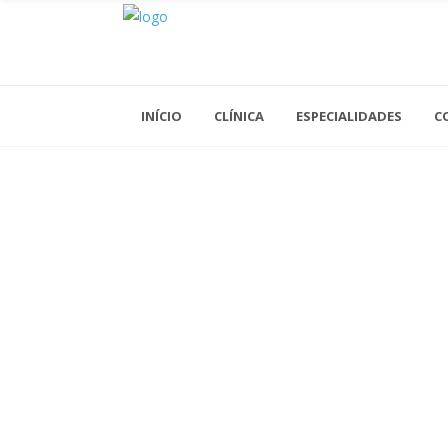
INÍCIO
CLÍNICA
ESPECIALIDADES
C
Acupuntura
Análises Clínicas
Cardiologia
Cirurgia Geral
Cirurgia Vascular
Clínica Geral
Dermatologia