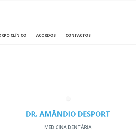
Acupuntura
Análises Clínicas
ORPO CLÍNICO
ACORDOS
CONTACTOS
Cardiologia
Cirurgia Geral
Gastroenterologia
Ne
Cirurgia Vascular
Ginecologia
Nu
Clínica Geral
Imagiologia
Of
Dermatologia
Medicina Dentária
Or
Endocrinologia
Medicina Interna
Os
DR. AMÂNDIO DESPORT
Neurologia
Ot
MEDICINA DENTÁRIA
Pe