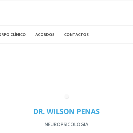
Acupuntura
Análises Clínicas
ORPO CLÍNICO
ACORDOS
CONTACTOS
Cardiologia
Cirurgia Geral
Gastroenterologia
Ne
Cirurgia Vascular
Ginecologia
Nu
Clínica Geral
Imagiologia
Of
Dermatologia
Medicina Dentária
Or
Endocrinologia
Medicina Interna
Os
DR. WILSON PENAS
Neurologia
Ot
NEUROPSICOLOGIA
Pe