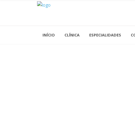
INÍCIO
CLÍNICA
ESPECIALIDADES
C
Acupuntura
Análises Clínicas
Cardiologia
Cirurgia Geral
Cirurgia Vascular
Clínica Geral
Dermatologia