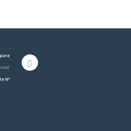
 para
ca.pt
te Nº