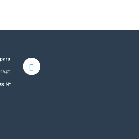
 para
ca.pt
te Nº