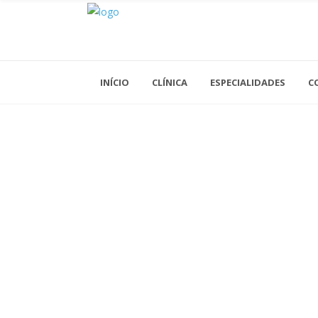
INÍCIO
CLÍNICA
ESPECIALIDADES
C
Acupuntura
Análises Clínicas
Cardiologia
Cirurgia Geral
Cirurgia Vascular
Clínica Geral
Dermatologia