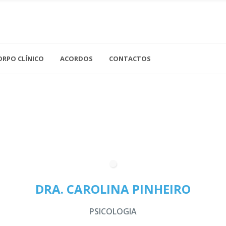
Acupuntura
Análises Clínicas
ORPO CLÍNICO
ACORDOS
CONTACTOS
Cardiologia
Cirurgia Geral
Gastroenterologia
Ne
Cirurgia Vascular
Ginecologia
Nu
Clínica Geral
Imagiologia
Of
Dermatologia
Medicina Dentária
Or
Endocrinologia
Medicina Interna
Os
DRA. CAROLINA PINHEIRO
Neurologia
Ot
PSICOLOGIA
Pe