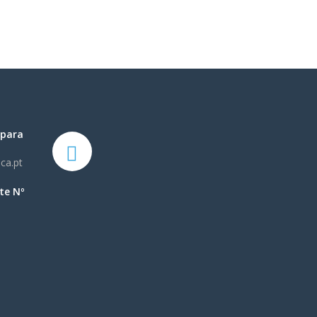
 para
ca.pt
te Nº