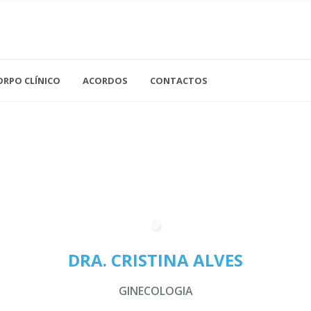
Acupuntura
Análises Clínicas
ORPO CLÍNICO
ACORDOS
CONTACTOS
Cardiologia
Cirurgia Geral
Gastroenterologia
Ne
Cirurgia Vascular
Ginecologia
Nu
Clínica Geral
Imagiologia
Of
Dermatologia
Medicina Dentária
Or
Endocrinologia
Medicina Interna
Os
DRA. CRISTINA ALVES
Neurologia
Ot
GINECOLOGIA
Pe